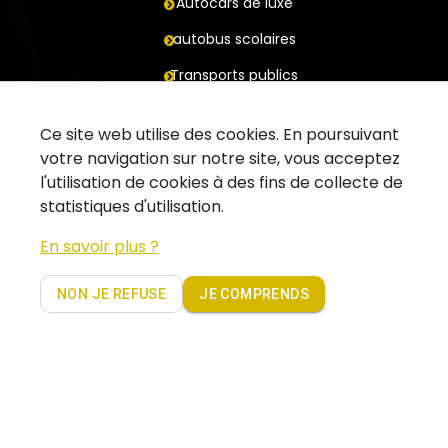
Autocars de luxe
autobus scolaires
Transports publics
Remorques
Ce site web utilise des cookies. En poursuivant
Contact
votre navigation sur notre site, vous acceptez
l'utilisation de cookies à des fins de collecte de
Demande un deviz
statistiques d'utilisation.
Contactez votre agence
En savoir plus ?
Suivez-nous sur Facebook
NON JE REFUSE
JE COMPRENDS
Copyright 2019 - Coach Partners. Alle rechten voorbehouden |
Privacy policy Coachpartners
website by
beels.be