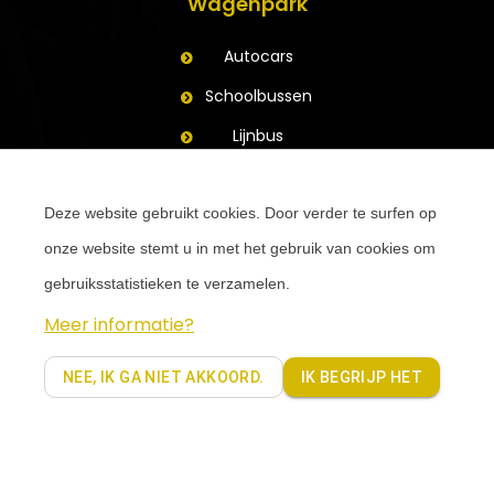
Wagenpark
Autocars
Schoolbussen
Lijnbus
Aanhangwagens
Contact
Deze website gebruikt cookies. Door verder te surfen op
onze website stemt u in met het gebruik van cookies om
Vraag een offerte voor jouw busreis
gebruiksstatistieken te verzamelen.
Contacteer uw vestiging
Meer informatie?
Volg ons op Facebook
NEE, IK GA NIET AKKOORD.
IK BEGRIJP HET
Copyright 2019 - Coach Partners. Alle rechten voorbehouden |
Privacy policy Coachpartners