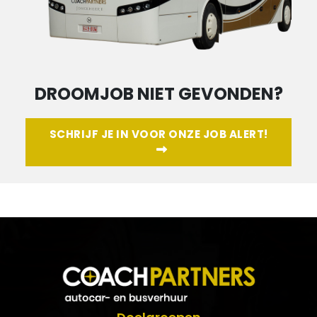
DROOMJOB NIET GEVONDEN?
SCHRIJF JE IN VOOR ONZE JOB ALERT!