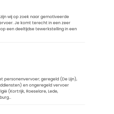
ijn wij op zoek naar gemotiveerde
vervoer. Je komt terecht in een zeer
op een deeltijdse tewerkstelling in een
et personenvervoer; geregeld (De Lijn),
addiensten) en ongeregeld vervoer
gië (Kortrijk, Roeselare, Lede,
burg
...