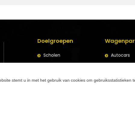
Doelgroepen
Wagenpar
Scholen
Autocars
Bedrijven + B2B
Schoolbus
Groepen + Verenigingen
Lijnbus
bsite stemt u in met het gebruik van cookies om gebruiksstatistieken 
Aanhangw
019 - Coach Partners. Alle rechten voorbehouden | Privacy policy C
website by
beels.be