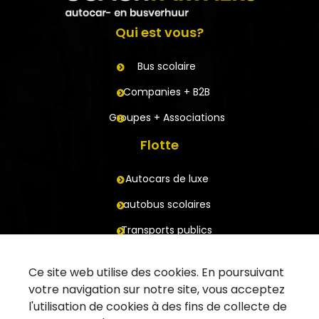
Qui est vous?
Bus scolaire
Companies + B2B
Groupes + Associations
Flotte
Autocars de luxe
autobus scolaires
Transports publics
Remorques
Ce site web utilise des cookies. En poursuivant
Contact
votre navigation sur notre site, vous acceptez
l'utilisation de cookies à des fins de collecte de
Demande un deviz